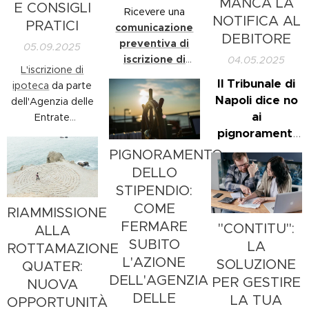
MANCA LA
E CONSIGLI
sensazione una
Ricevere una
NOTIFICA AL
PRATICI
stretta alla gola, di
comunicazione
DEBITORE
non avere più via
preventiva di
05.09.2025
d'uscita.
iscrizione di
04.05.2025
L'iscrizione di
ipoteca
da parte
Il Tribunale di
ipoteca
da parte
dell'Agenzia delle
Napoli dice no
dell'Agenzia delle
Entrate
ai
Entrate
Riscossione
pignoramenti
Riscossione è una
(AdER) è uno degli
fantasma.
misura che
PIGNORAMENTO
eventi più
colpisce al cuore:
angoscianti per un
DELLO
la casa, gli
contribuente.
STIPENDIO:
immobili, i beni
L'idea che la
COME
RIAMMISSIONE
simbolo della
propria casa o i
FERMARE
"CONTITU":
stabilità familiare.
ALLA
propri immobili
SUBITO
LA
Ricevere una
ROTTAMAZIONE
possano essere
L'AZIONE
comunicazione
SOLUZIONE
QUATER:
"segnati" con un
preventiva di
DELL'AGENZIA
PER GESTIRE
vincolo così
NUOVA
iscrizione
DELLE
pesante genera
LA TUA
OPPORTUNITÀ
ipotecaria