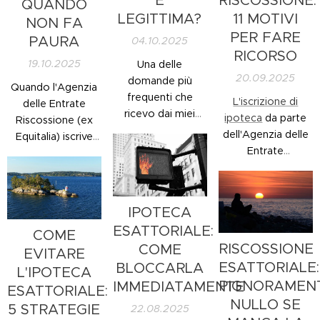
È
RISCOSSIONE:
QUANDO
LEGITTIMA?
11 MOTIVI
NON FA
PER FARE
PAURA
04.10.2025
RICORSO
19.10.2025
Una delle
20.09.2025
domande più
Quando l'Agenzia
frequenti che
L'iscrizione di
delle Entrate
ricevo dai miei
ipoteca
da parte
Riscossione (ex
clienti è questa:
dell'Agenzia delle
Equitalia) iscrive
"L'Agenzia delle
Entrate
un'
ipoteca
sulla
Entrate
Riscossione (ex
casa, il primo
Riscossione può
Equitalia) è una
pensiero che ci
iscrivere ipoteca
delle misure più
assale è quasi
IPOTECA
anche sulla prima
temute dai
sempre:
"Mi
casa?"
ESATTORIALE:
contribuenti:
COME
pignoreranno
RISCOSSIONE
COME
vedere la propria
EVITARE
l'immobile?"
ESATTORIALE:
casa o i propri
BLOCCARLA
L'IPOTECA
immobili gravati da
PIGNORAMEN
IMMEDIATAMENTE
ESATTORIALE:
un vincolo può
NULLO SE
5 STRATEGIE
22.08.2025
generare la