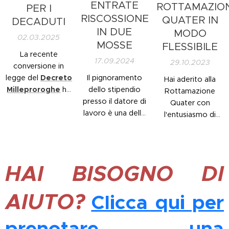
ansia, senso di
ENTRATE
ROTTAMAZIO
PER I
significa vivere
precarietà e
RISCOSSIONE
QUATER IN
DECADUTI
l'incubo che il
spesso conflitti
IN DUE
MODO
proprio immobile
02.03.2025
familiari.
MOSSE
FLESSIBILE
finisca vincolato,
La recente
con ripercussioni
17.09.2024
29.10.2023
conversione in
sulla serenità...
Il pignoramento
legge del
Decreto
Hai aderito alla
dello stipendio
Milleproroghe
ha
Rottamazione
presso il datore di
introdotto una
Quater con
lavoro è una delle
possibilità
l'entusiasmo di
procedure più
importante per i
risolvere i tuoi
invasive e temute
contribuenti che
debiti fiscali con
dai contribuenti,
avevano aderito
uno sconto
poiché incide
alla
significativo. Ma a
HAI BISOGNO DI
direttamente sulle
Rottamazione
volte le cose
risorse
Quater
ma sono
cambiano, e ciò
AIUTO?
Clicca qui per
economiche dei
decaduti per
che prima ti
lavoratori.
mancato
sembrava
pagamento. Se
sostenibile, adesso
prenotare una