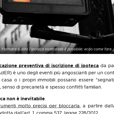
Fermare subito l’ipoteca esattoriale è possibile: ecco come fare.
azione preventiva di iscrizione di ipoteca
da par
AdER) è uno degli eventi più angoscianti per un con
a casa o i propri immobili possano essere "segnati
senso di precarietà e spesso conflitti familiari.
eca non è inevitabile
.
rumenti molto precisi per bloccarla
, a partire dal
odotta dall'
art. 1, comma 537, legge 228/2012
.