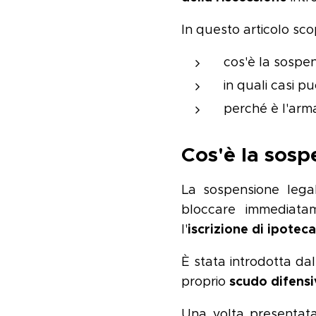
In questo articolo scop
cos'è la sospe
in quali casi pu
perché è l'arma
Cos'è la sosp
La sospensione leg
bloccare immediatam
iscrizione di ipoteca
l'
È stata introdotta da
scudo difens
proprio
Una volta presentata,