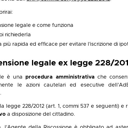
rirai:
nsione legale e come funziona
oi richiederla
 più rapida ed efficace per evitare l'iscrizione di ip
ensione legale ex legge 228/20
procedura
amministrativa
ale è una
che consent
ente le azioni cautelari ed esecutive dell'A
.
lla legge 228/2012 (art. 1, commi 537 e seguenti) e
ivo
a disposizione del cittadino.
 l'Agente della Riscossione è obbligato ad astene