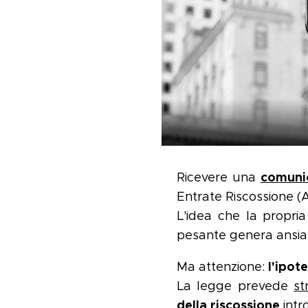
comunic
Ricevere una
Entrate Riscossione (
L'idea che la propri
pesante genera ansia, 
l'ipot
Ma attenzione:
La legge prevede
st
della riscossione
intr