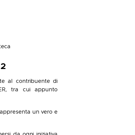
oteca
12
e al contribuente di
dER, tra cui appunto
 rappresenta un vero e
rsi da ogni iniziativa