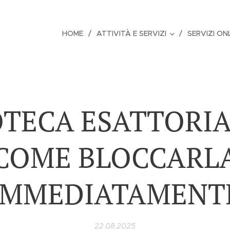
HOME
ATTIVITÀ E SERVIZI
SERVIZI ON
OTECA ESATTORIA
COME BLOCCARL
IMMEDIATAMENT
22.08.2025